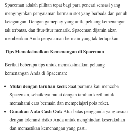
Spaceman adalah pilihan tepat bagi para pencari sensasi yang
menginginkan pengalaman bermain slot yang berbeda dan penuh
ketegangan. Dengan gameplay yang unik, peluang kemenangan
tak terbatas, dan fitur-fitur menarik, Spaceman dijamin akan
memberikan Anda pengalaman bermain yang tak terlupakan.
Tips Memaksimalkan Kemenangan di Spaceman
Berikut beberapa tips untuk memaksimalkan peluang
kemenangan Anda di Spaceman:
Mulai dengan taruhan kecil:
Saat pertama kali mencoba
Spaceman, sebaiknya mulai dengan taruhan kecil untuk
memahami cara bermain dan mempelajari pola roket.
Gunakan Auto Cash Out:
Atur batas pengganda yang sesuai
dengan toleransi risiko Anda untuk menghindari keserakahan
dan memastikan kemenangan yang pasti.