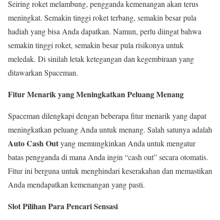
Seiring roket melambung, pengganda kemenangan akan terus
meningkat. Semakin tinggi roket terbang, semakin besar pula
hadiah yang bisa Anda dapatkan. Namun, perlu diingat bahwa
semakin tinggi roket, semakin besar pula risikonya untuk
meledak. Di sinilah letak ketegangan dan kegembiraan yang
ditawarkan Spaceman.
Fitur Menarik yang Meningkatkan Peluang Menang
Spaceman dilengkapi dengan beberapa fitur menarik yang dapat
meningkatkan peluang Anda untuk menang. Salah satunya adalah
Auto Cash Out
yang memungkinkan Anda untuk mengatur
batas pengganda di mana Anda ingin “cash out” secara otomatis.
Fitur ini berguna untuk menghindari keserakahan dan memastikan
Anda mendapatkan kemenangan yang pasti.
Slot Pilihan Para Pencari Sensasi