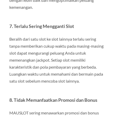
dengan lebih baik dan mengoptimalkan peluang
kemenangan.
7.
Terlalu Sering Mengganti Slot
Beralih dari satu slot ke slot lainnya terlalu sering
tanpa memberikan cukup waktu pada masing-masing
slot dapat mengurangi peluang Anda untuk
memenangkan jackpot. Setiap slot memiliki
karakteristik dan pola pembayaran yang berbeda.
Luangkan waktu untuk memahami dan bermain pada
satu slot sebelum mencoba slot lainnya.
8.
Tidak Memanfaatkan Promosi dan Bonus
MAUSLOT sering menawarkan promosi dan bonus