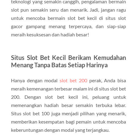
teknologi yang semakin canggih, pengalaman bermain
slot pun semakin seru dan menarik. Jadi, jangan ragu
untuk mencoba bermain slot bet kecil di situs slot
gacor gampang menang terpercaya, dan siap-siap
meraih kesuksesan dan hadiah besar!
Situs Slot Bet Kecil Berikam Kemudahan
Menang Tanpa Batas Setiap Harinya
Hanya dengan modal
slot bet 200
perak, Anda bisa
meraih kemenangan terbesar malam ini di situs slot bet
200. Dengan slot bet kecil ini, peluang untuk
memenangkan hadiah besar semakin terbuka lebar.
Situs slot bet 100 juga menjadi pilihan yang menarik,
memberikan kesempatan bagi pemain untuk mencoba
keberuntungan dengan modal yang terjangkau.