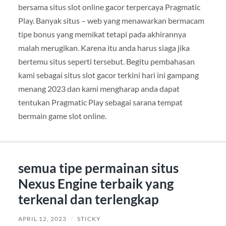
bersama situs slot online gacor terpercaya Pragmatic
Play. Banyak situs – web yang menawarkan bermacam
tipe bonus yang memikat tetapi pada akhirannya
malah merugikan. Karena itu anda harus siaga jika
bertemu situs seperti tersebut. Begitu pembahasan
kami sebagai situs slot gacor terkini hari ini gampang
menang 2023 dan kami mengharap anda dapat
tentukan Pragmatic Play sebagai sarana tempat
bermain game slot online.
semua tipe permainan situs
Nexus Engine terbaik yang
terkenal dan terlengkap
APRIL 12, 2023
/
STICKY