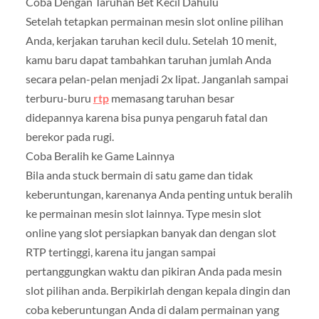
Coba Dengan Taruhan Bet Kecil Dahulu
Setelah tetapkan permainan mesin slot online pilihan
Anda, kerjakan taruhan kecil dulu. Setelah 10 menit,
kamu baru dapat tambahkan taruhan jumlah Anda
secara pelan-pelan menjadi 2x lipat. Janganlah sampai
terburu-buru
rtp
memasang taruhan besar
didepannya karena bisa punya pengaruh fatal dan
berekor pada rugi.
Coba Beralih ke Game Lainnya
Bila anda stuck bermain di satu game dan tidak
keberuntungan, karenanya Anda penting untuk beralih
ke permainan mesin slot lainnya. Type mesin slot
online yang slot persiapkan banyak dan dengan slot
RTP tertinggi, karena itu jangan sampai
pertanggungkan waktu dan pikiran Anda pada mesin
slot pilihan anda. Berpikirlah dengan kepala dingin dan
coba keberuntungan Anda di dalam permainan yang