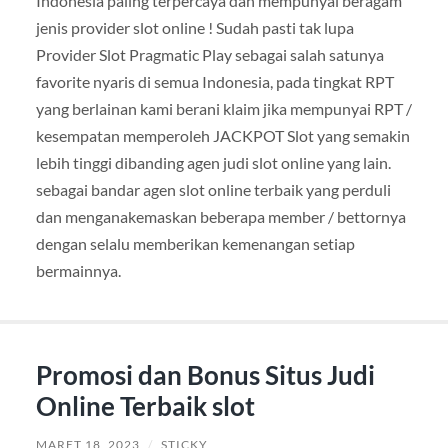
Indonesia paling terpercaya dan mempunyai beragam
jenis provider slot online ! Sudah pasti tak lupa
Provider Slot Pragmatic Play sebagai salah satunya
favorite nyaris di semua Indonesia, pada tingkat RPT
yang berlainan kami berani klaim jika mempunyai RPT /
kesempatan memperoleh JACKPOT Slot yang semakin
lebih tinggi dibanding agen judi slot online yang lain.
sebagai bandar agen slot online terbaik yang perduli
dan menganakemaskan beberapa member / bettornya
dengan selalu memberikan kemenangan setiap
bermainnya.
Promosi dan Bonus Situs Judi
Online Terbaik slot
MARET 18, 2023
/
STICKY