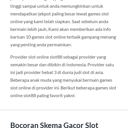
tinggi sampai untuk anda memungkinkan untuk
mendapatkan jekpot paling besar lewat games slot
online yang kami telah siapkan. Saat sebelum anda
bermain lebih jauh, Kami akan memberikan ada info
barisan 10 games slot online terbaik gampang menang
yang penting anda permainkan:
Provider slot online slot88 sebagai provider yang
semakin besar dan dibikin di Indonesia. Provider satu
ini jadi provider hebat 3 di dunia judi slot di asia.
Beberapa anak muda yang menyukai bermain games
slot online di provider ini. Berikut beberapa games slot
online slot88 paling favorit yakni:
Bocoran Skema Gacor Slot