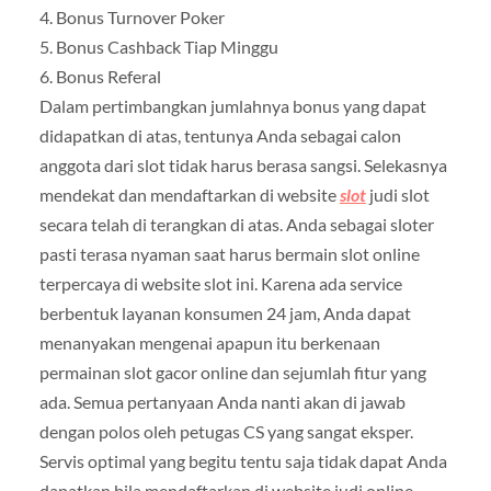
4. Bonus Turnover Poker
5. Bonus Cashback Tiap Minggu
6. Bonus Referal
Dalam pertimbangkan jumlahnya bonus yang dapat
didapatkan di atas, tentunya Anda sebagai calon
anggota dari slot tidak harus berasa sangsi. Selekasnya
mendekat dan mendaftarkan di website
slot
judi slot
secara telah di terangkan di atas. Anda sebagai sloter
pasti terasa nyaman saat harus bermain slot online
terpercaya di website slot ini. Karena ada service
berbentuk layanan konsumen 24 jam, Anda dapat
menanyakan mengenai apapun itu berkenaan
permainan slot gacor online dan sejumlah fitur yang
ada. Semua pertanyaan Anda nanti akan di jawab
dengan polos oleh petugas CS yang sangat eksper.
Servis optimal yang begitu tentu saja tidak dapat Anda
dapatkan bila mendaftarkan di website judi online