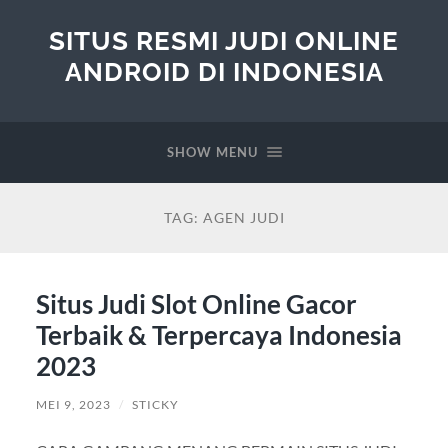
SITUS RESMI JUDI ONLINE
ANDROID DI INDONESIA
SHOW MENU
TAG:
AGEN JUDI
Situs Judi Slot Online Gacor
Terbaik & Terpercaya Indonesia
2023
MEI 9, 2023
/
STICKY