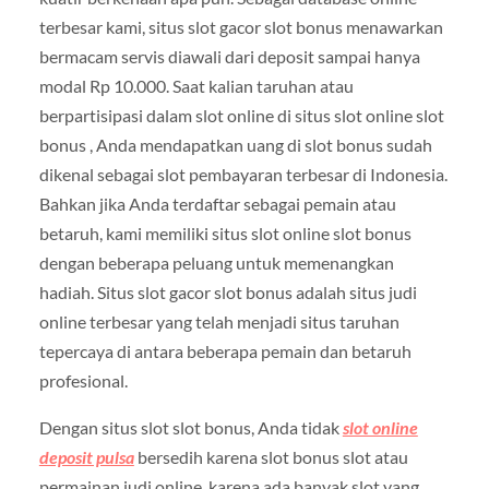
terbesar kami, situs slot gacor slot bonus menawarkan
bermacam servis diawali dari deposit sampai hanya
modal Rp 10.000. Saat kalian taruhan atau
berpartisipasi dalam slot online di situs slot online slot
bonus , Anda mendapatkan uang di slot bonus sudah
dikenal sebagai slot pembayaran terbesar di Indonesia.
Bahkan jika Anda terdaftar sebagai pemain atau
betaruh, kami memiliki situs slot online slot bonus
dengan beberapa peluang untuk memenangkan
hadiah. Situs slot gacor slot bonus adalah situs judi
online terbesar yang telah menjadi situs taruhan
tepercaya di antara beberapa pemain dan betaruh
profesional.
Dengan situs slot slot bonus, Anda tidak
slot online
deposit pulsa
bersedih karena slot bonus slot atau
permainan judi online, karena ada banyak slot yang