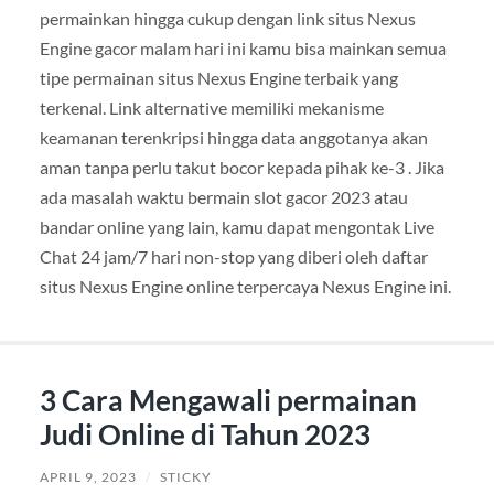
permainkan hingga cukup dengan link situs Nexus
Engine gacor malam hari ini kamu bisa mainkan semua
tipe permainan situs Nexus Engine terbaik yang
terkenal. Link alternative memiliki mekanisme
keamanan terenkripsi hingga data anggotanya akan
aman tanpa perlu takut bocor kepada pihak ke-3 . Jika
ada masalah waktu bermain slot gacor 2023 atau
bandar online yang lain, kamu dapat mengontak Live
Chat 24 jam/7 hari non-stop yang diberi oleh daftar
situs Nexus Engine online terpercaya Nexus Engine ini.
3 Cara Mengawali permainan
Judi Online di Tahun 2023
APRIL 9, 2023
/
STICKY