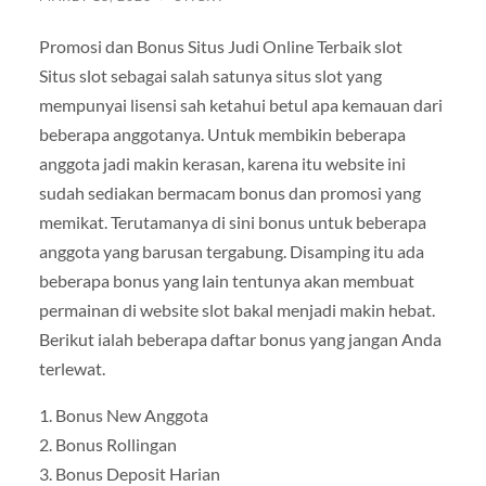
Promosi dan Bonus Situs Judi Online Terbaik slot
Situs slot sebagai salah satunya situs slot yang
mempunyai lisensi sah ketahui betul apa kemauan dari
beberapa anggotanya. Untuk membikin beberapa
anggota jadi makin kerasan, karena itu website ini
sudah sediakan bermacam bonus dan promosi yang
memikat. Terutamanya di sini bonus untuk beberapa
anggota yang barusan tergabung. Disamping itu ada
beberapa bonus yang lain tentunya akan membuat
permainan di website slot bakal menjadi makin hebat.
Berikut ialah beberapa daftar bonus yang jangan Anda
terlewat.
1. Bonus New Anggota
2. Bonus Rollingan
3. Bonus Deposit Harian