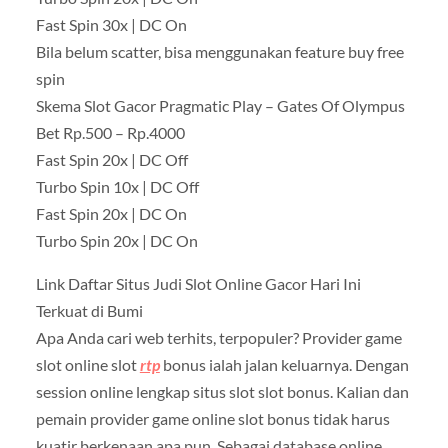
Fast Spin 30x | DC On
Bila belum scatter, bisa menggunakan feature buy free
spin
Skema Slot Gacor Pragmatic Play – Gates Of Olympus
Bet Rp.500 – Rp.4000
Fast Spin 20x | DC Off
Turbo Spin 10x | DC Off
Fast Spin 20x | DC On
Turbo Spin 20x | DC On
Link Daftar Situs Judi Slot Online Gacor Hari Ini
Terkuat di Bumi
Apa Anda cari web terhits, terpopuler? Provider game
slot online slot
rtp
bonus ialah jalan keluarnya. Dengan
session online lengkap situs slot slot bonus. Kalian dan
pemain provider game online slot bonus tidak harus
kuatir berkenaan apa pun. Sebagai database online