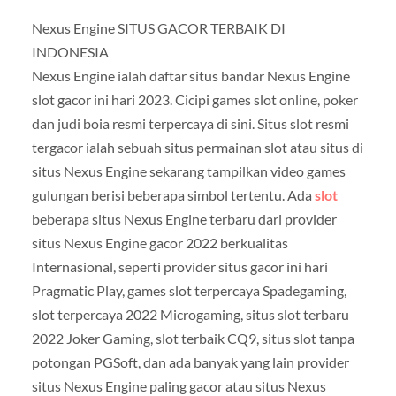
Nexus Engine SITUS GACOR TERBAIK DI
INDONESIA
Nexus Engine ialah daftar situs bandar Nexus Engine
slot gacor ini hari 2023. Cicipi games slot online, poker
dan judi boia resmi terpercaya di sini. Situs slot resmi
tergacor ialah sebuah situs permainan slot atau situs di
situs Nexus Engine sekarang tampilkan video games
gulungan berisi beberapa simbol tertentu. Ada
slot
beberapa situs Nexus Engine terbaru dari provider
situs Nexus Engine gacor 2022 berkualitas
Internasional, seperti provider situs gacor ini hari
Pragmatic Play, games slot terpercaya Spadegaming,
slot terpercaya 2022 Microgaming, situs slot terbaru
2022 Joker Gaming, slot terbaik CQ9, situs slot tanpa
potongan PGSoft, dan ada banyak yang lain provider
situs Nexus Engine paling gacor atau situs Nexus