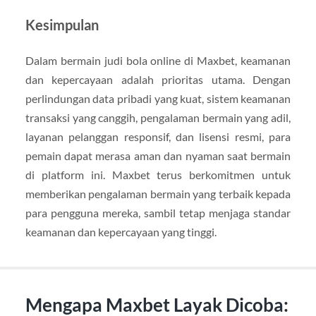
Kesimpulan
Dalam bermain judi bola online di Maxbet, keamanan
dan kepercayaan adalah prioritas utama. Dengan
perlindungan data pribadi yang kuat, sistem keamanan
transaksi yang canggih, pengalaman bermain yang adil,
layanan pelanggan responsif, dan lisensi resmi, para
pemain dapat merasa aman dan nyaman saat bermain
di platform ini. Maxbet terus berkomitmen untuk
memberikan pengalaman bermain yang terbaik kepada
para pengguna mereka, sambil tetap menjaga standar
keamanan dan kepercayaan yang tinggi.
Mengapa Maxbet Layak Dicoba: