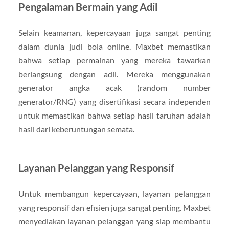
Pengalaman Bermain yang Adil
Selain keamanan, kepercayaan juga sangat penting
dalam dunia judi bola online. Maxbet memastikan
bahwa setiap permainan yang mereka tawarkan
berlangsung dengan adil. Mereka menggunakan
generator angka acak (random number
generator/RNG) yang disertifikasi secara independen
untuk memastikan bahwa setiap hasil taruhan adalah
hasil dari keberuntungan semata.
Layanan Pelanggan yang Responsif
Untuk membangun kepercayaan, layanan pelanggan
yang responsif dan efisien juga sangat penting. Maxbet
menyediakan layanan pelanggan yang siap membantu