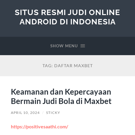
SITUS RESMI JUDI ONLINE
ANDROID DI INDONESIA
SHOW MENU
TAG:
DAFTAR MAXBET
Keamanan dan Kepercayaan
Bermain Judi Bola di Maxbet
APRIL 10, 2024
/
STICKY
https://positivesaathi.com/