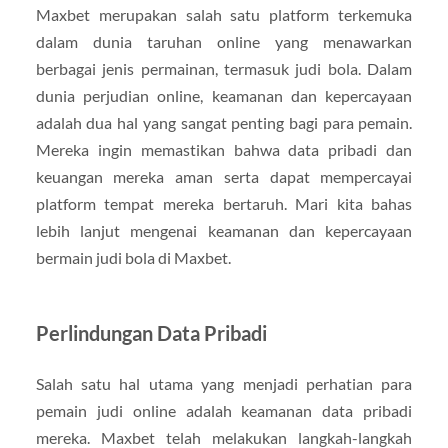
Maxbet merupakan salah satu platform terkemuka
dalam dunia taruhan online yang menawarkan
berbagai jenis permainan, termasuk judi bola. Dalam
dunia perjudian online, keamanan dan kepercayaan
adalah dua hal yang sangat penting bagi para pemain.
Mereka ingin memastikan bahwa data pribadi dan
keuangan mereka aman serta dapat mempercayai
platform tempat mereka bertaruh. Mari kita bahas
lebih lanjut mengenai keamanan dan kepercayaan
bermain judi bola di Maxbet.
Perlindungan Data Pribadi
Salah satu hal utama yang menjadi perhatian para
pemain judi online adalah keamanan data pribadi
mereka. Maxbet telah melakukan langkah-langkah