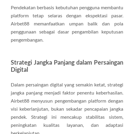
Pendekatan berbasis kebutuhan pengguna membantu
platform tetap selaras dengan ekspektasi pasar.
Airbet88 memanfaatkan umpan balik dan pola
penggunaan sebagai dasar pengambilan keputusan
pengembangan.
Strategi Jangka Panjang dalam Persaingan
Digital
Dalam persaingan digital yang semakin ketat, strategi
jangka panjang menjadi faktor penentu keberhasilan.
Airbet88 menyusun pengembangan platform dengan
visi keberlanjutan, bukan sekadar pencapaian jangka
pendek. Strategi ini mencakup stabilitas sistem,
peningkatan kualitas layanan, dan adaptasi
berkelanjutan.