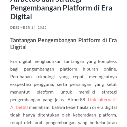
Pengembangan Platform di Era
Digital
DESEMBER 14, 2025
Tantangan Pengembangan Platform di Era
Digital
Era digital menghadirkan tantangan yang kompleks
bagi pengembangan platform hiburan online.
Perubahan teknologi yang cepat, meningkatnya
ekspektasi pengguna, serta persaingan yang ketat
menuntut platform untuk memiliki strategi
pengembangan yang jelas. Airbet88
Link alternatif
Airbet88
memahami bahwa keberhasilan di era digital
tidak hanya ditentukan oleh keberadaan platform,
tetapi oleh arah pengembangan yang berkelanjutan