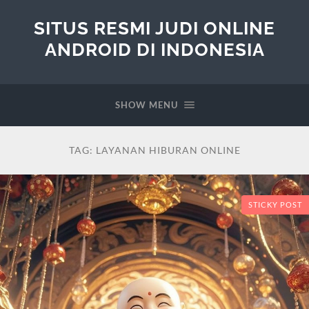
SITUS RESMI JUDI ONLINE
ANDROID DI INDONESIA
SHOW MENU
TAG:
LAYANAN HIBURAN ONLINE
STICKY POST