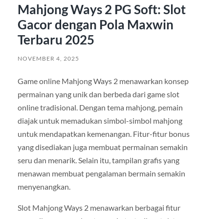
Mahjong Ways 2 PG Soft: Slot
Gacor dengan Pola Maxwin
Terbaru 2025
NOVEMBER 4, 2025
Game online Mahjong Ways 2 menawarkan konsep
permainan yang unik dan berbeda dari game slot
online tradisional. Dengan tema mahjong, pemain
diajak untuk memadukan simbol-simbol mahjong
untuk mendapatkan kemenangan. Fitur-fitur bonus
yang disediakan juga membuat permainan semakin
seru dan menarik. Selain itu, tampilan grafis yang
menawan membuat pengalaman bermain semakin
menyenangkan.
Slot Mahjong Ways 2 menawarkan berbagai fitur