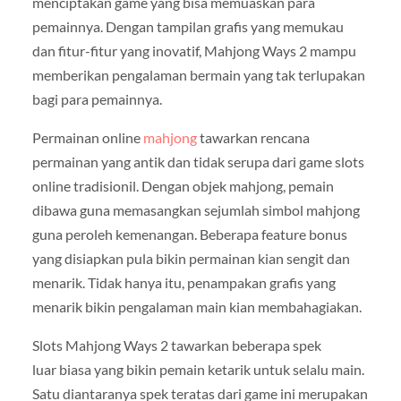
menciptakan game yang bisa memuaskan para
pemainnya. Dengan tampilan grafis yang memukau
dan fitur-fitur yang inovatif, Mahjong Ways 2 mampu
memberikan pengalaman bermain yang tak terlupakan
bagi para pemainnya.
Permainan online
mahjong
tawarkan rencana
permainan yang antik dan tidak serupa dari game slots
online tradisionil. Dengan objek mahjong, pemain
dibawa guna memasangkan sejumlah simbol mahjong
guna peroleh kemenangan. Beberapa feature bonus
yang disiapkan pula bikin permainan kian sengit dan
menarik. Tidak hanya itu, penampakan grafis yang
menarik bikin pengalaman main kian membahagiakan.
Slots Mahjong Ways 2 tawarkan beberapa spek
luar biasa yang bikin pemain ketarik untuk selalu main.
Satu diantaranya spek teratas dari game ini merupakan