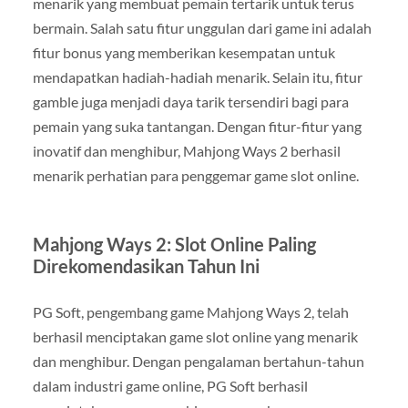
menarik yang membuat pemain tertarik untuk terus
bermain. Salah satu fitur unggulan dari game ini adalah
fitur bonus yang memberikan kesempatan untuk
mendapatkan hadiah-hadiah menarik. Selain itu, fitur
gamble juga menjadi daya tarik tersendiri bagi para
pemain yang suka tantangan. Dengan fitur-fitur yang
inovatif dan menghibur, Mahjong Ways 2 berhasil
menarik perhatian para penggemar game slot online.
Mahjong Ways 2: Slot Online Paling
Direkomendasikan Tahun Ini
PG Soft, pengembang game Mahjong Ways 2, telah
berhasil menciptakan game slot online yang menarik
dan menghibur. Dengan pengalaman bertahun-tahun
dalam industri game online, PG Soft berhasil