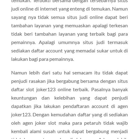
temukan. Terbukti bersama dengan tersebarnya situs
judi online di internet yang enteng di temukan. Namun
sayang nya tidak semua situs judi online dapat beri
tambahan layanan yang memuaskan apalagi terkesan
tidak beri tambahan layanan yang terbaik bagi para
pemainnya. Apalagi umumnya situs judi termasuk
sediakan daftar account yang memadai sukar untuk di
lakukan bagi para pemainnya.
Namun lebih dari satu hal semacam itu tidak dapat
penjudi rasakan jika bergabung bersama dengan situs
daftar slot joker123 online terbaik. Pasalnya banyak
keuntungan dan kelebihan yang dapat penjudi
dapatkan jika lakukan pendaftaran account di agen
joker123. Dengan kemudahan daftar yang di sediakan
oleh agen joker slot maka para petaruh tidak wajib
kembali alami susah untuk dapat bergabung menjadi