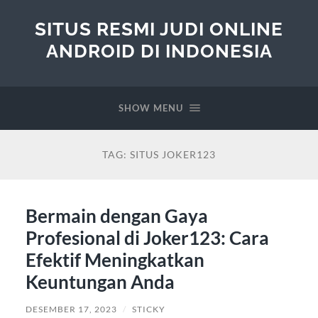
SITUS RESMI JUDI ONLINE
ANDROID DI INDONESIA
SHOW MENU
TAG:
SITUS JOKER123
Bermain dengan Gaya
Profesional di Joker123: Cara
Efektif Meningkatkan
Keuntungan Anda
DESEMBER 17, 2023
/
STICKY