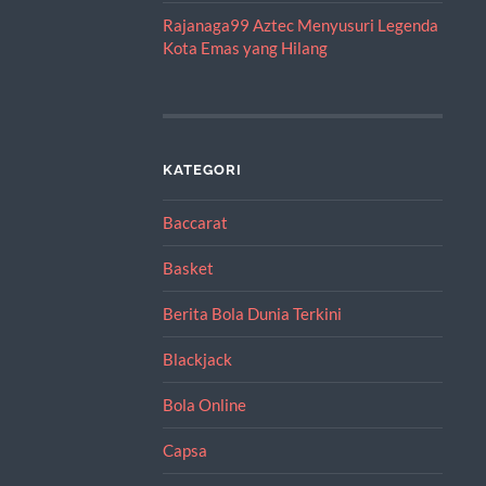
Rajanaga99 Aztec Menyusuri Legenda
Kota Emas yang Hilang
KATEGORI
Baccarat
Basket
Berita Bola Dunia Terkini
Blackjack
Bola Online
Capsa