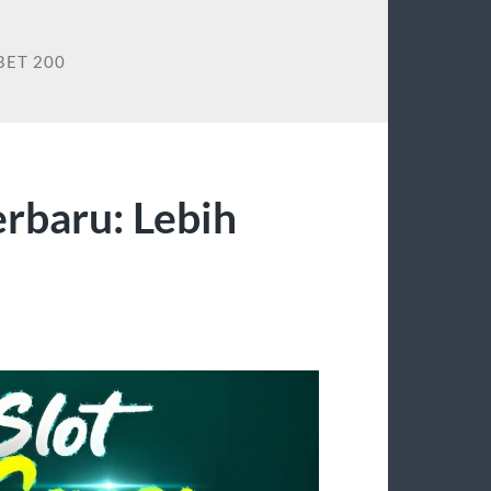
BET 200
erbaru: Lebih