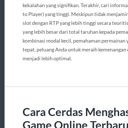
kekalahan yang signifikan. Terakhir, cari infor
to Player) yang tinggi. Meskipun tidak menjam
slot dengan RTP yang lebih tinggi secara teori
yang lebih besar dari total taruhan kepada pem
kombinasi modal kecil, pemahaman permainan ya
tepat, peluang Anda untuk meraih kemenangan di
menjadi lebih optimal.
Cara Cerdas Menghas
Game Online Terbar