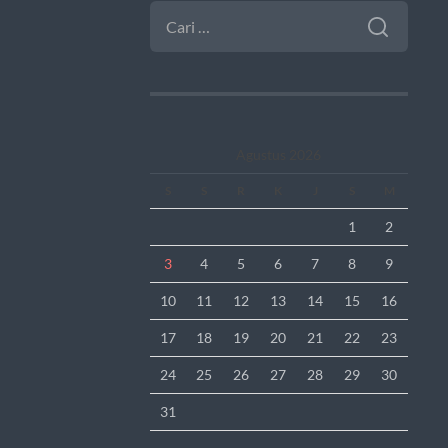
CARI
UNTUK:
Agustus 2026
S
S
R
K
J
S
M
1
2
3
4
5
6
7
8
9
10
11
12
13
14
15
16
17
18
19
20
21
22
23
24
25
26
27
28
29
30
31