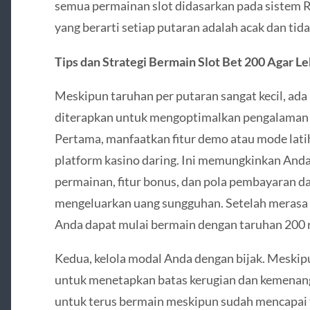
semua permainan slot didasarkan pada sistem
yang berarti setiap putaran adalah acak dan ti
Tips dan Strategi Bermain Slot Bet 200 Agar L
Meskipun taruhan per putaran sangat kecil, ada 
diterapkan untuk mengoptimalkan pengalaman b
Pertama, manfaatkan fitur demo atau mode lati
platform kasino daring. Ini memungkinkan A
permainan, fitur bonus, dan pola pembayaran dar
mengeluarkan uang sungguhan. Setelah merasa 
Anda dapat mulai bermain dengan taruhan 200 
Kedua, kelola modal Anda dengan bijak. Meskipun
untuk menetapkan batas kerugian dan kemenan
untuk terus bermain meskipun sudah mencapai