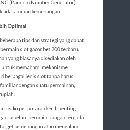
 RNG (Random Number Generator),
dak ada jaminan kemenangan.
ebih Optimal
beberapa tips dan strategi yang dapat
ermain slot gacor bet 200 terbaru.
han yang biasanya disediakan oleh
nda untuk memahami mekanisme
i berbagai jenis slot tanpa harus
familiar dengan suatu permainan,
rupiah.
 risiko per putaran kecil, penting
gan sebelum bermain. Jangan tergoda
 target kemenangan atau mengalami