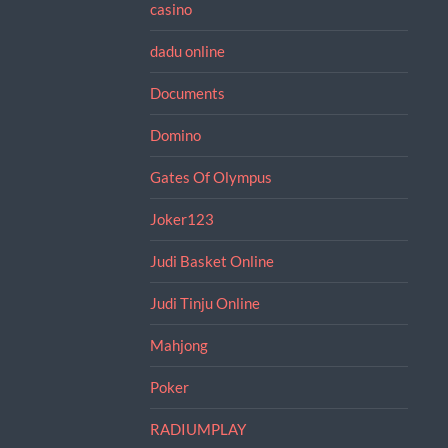
casino
dadu online
Documents
Domino
Gates Of Olympus
Joker123
Judi Basket Online
Judi Tinju Online
Mahjong
Poker
RADIUMPLAY