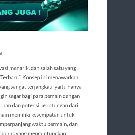
m
asi menarik, dan salah satu yang
Terbaru”. Konsep ini menawarkan
ang sangat terjangkau, yaitu hanya
ngin segar bagi para pemain dengan
eruan dan potensi keuntungan dari
emain memiliki kesempatan untuk
emperpanjang waktu bermain, dan
r bonus yang menguntungkan.