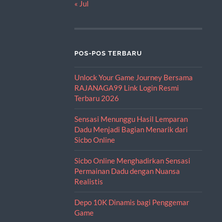
« Jul
POS-POS TERBARU
Unlock Your Game Journey Bersama
RAJANAGA99 Link Login Resmi
Terbaru 2026
Sensasi Menunggu Hasil Lemparan
Dadu Menjadi Bagian Menarik dari
Sicbo Online
Sicbo Online Menghadirkan Sensasi
Permainan Dadu dengan Nuansa
Realistis
Depo 10K Dinamis bagi Penggemar
Game