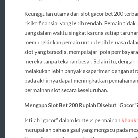
Keunggulan utama dari slot gacor bet 200 terb
risiko finansial yang lebih rendah. Pemain tida
uang dalam waktu singkat karena setiap taruhan 
memungkinkan pemain untuk lebih leluasa dala
slot yang tersedia, mempelajari pola pembayar
mereka tanpa tekanan besar. Selain itu, denga
melakukan lebih banyak eksperimen dengan stra
pada akhirnya dapat meningkatkan pemahaman
permainan slot secara keseluruhan.
Mengapa Slot Bet 200 Rupiah Disebut “Gacor”
Istilah “gacor” dalam konteks permainan
khanka
merupakan bahasa gaul yang mengacu pada mesi