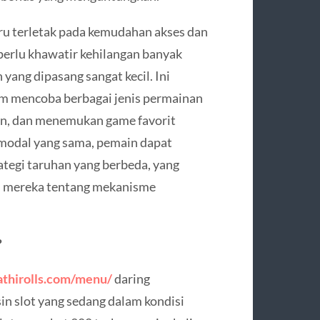
aru terletak pada kemudahan akses dan
k perlu khawatir kehilangan banyak
yang dipasang sangat kecil. Ini
m mencoba berbagai jenis permainan
an, dan menemukan game favorit
n modal yang sama, pemain dapat
tegi taruhan yang berbeda, yang
 mereka tentang mekanisme
?
thirolls.com/menu/
daring
n slot yang sedang dalam kondisi