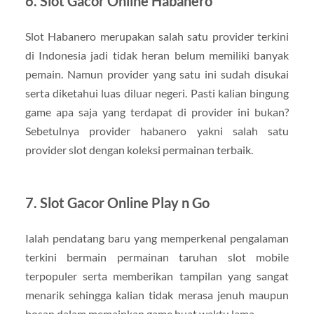
6. Slot Gacor Online Habanero
Slot Habanero merupakan salah satu provider terkini
di Indonesia jadi tidak heran belum memiliki banyak
pemain. Namun provider yang satu ini sudah disukai
serta diketahui luas diluar negeri. Pasti kalian bingung
game apa saja yang terdapat di provider ini bukan?
Sebetulnya provider habanero yakni salah satu
provider slot dengan koleksi permainan terbaik.
7. Slot Gacor Online Play n Go
Ialah pendatang baru yang memperkenal pengalaman
terkini bermain permainan taruhan slot mobile
terpopuler serta memberikan tampilan yang sangat
menarik sehingga kalian tidak merasa jenuh maupun
bosan dalam memainkan game buat waktu lama.