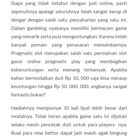
Siapa yang tidak ketahui dengan judi online, pasti
sepenuhnya apalagi seluruhnya telah sangat kerap di
dengar dengan salah satu pencaharian yang satu ini.
Dalam gambling nyatanya memiliki bermacam game
yang menarik serta pula menguntungkan. Karena inilah
banyak pemain yang penasaran memainkannya.
Pragmatic slot merupakan salah satu permainan slot
gacor online pragmatic play yang membagikan
keberuntungan serta menang terbanyak. Apabila
kalian bermodalkan duit Rp 10. 000 saja bisa meraup
keuntungan hingga Rp 50. 000. 000, angkanya sangat
fantastis bukan?
Hadiahnya mempunyai 10 kali lipat lebih besar dari
modalnya. Tidak heran apabila game satu ini dijuluki
selaku mesin pencetak duit untuk para players- nya.
Buat para new bettor dapat jadi masih agak bingung