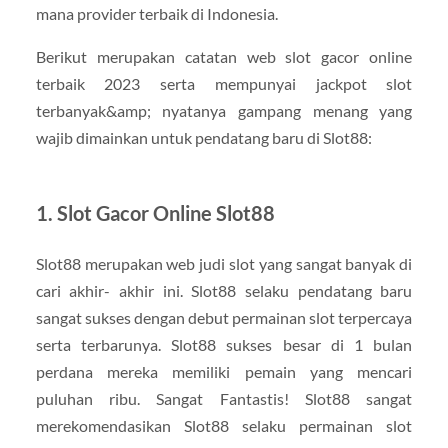
mana provider terbaik di Indonesia.
Berikut merupakan catatan web slot gacor online
terbaik 2023 serta mempunyai jackpot slot
terbanyak&amp; nyatanya gampang menang yang
wajib dimainkan untuk pendatang baru di Slot88:
1. Slot Gacor Online Slot88
Slot88 merupakan web judi slot yang sangat banyak di
cari akhir- akhir ini. Slot88 selaku pendatang baru
sangat sukses dengan debut permainan slot terpercaya
serta terbarunya. Slot88 sukses besar di 1 bulan
perdana mereka memiliki pemain yang mencari
puluhan ribu. Sangat Fantastis! Slot88 sangat
merekomendasikan Slot88 selaku permainan slot