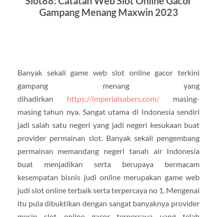
Slot88: Catatan Web Slot Online Gacor
Gampang Menang Maxwin 2023
Banyak sekali game web slot online gacor terkini
gampang menang yang
dihadirkan
https://imperialsabers.com/
masing-
masing tahun nya. Sangat utama di Indonesia sendiri
jadi salah satu negeri yang jadi negeri kesukaan buat
provider permainan slot. Banyak sekali pengembang
permainan memandang negeri tanah air Indonesia
buat menjadikan serta berupaya bermacam
kesempatan bisnis judi online merupakan game web
judi slot online terbaik serta terpercaya no 1. Mengenai
itu pula dibuktikan dengan sangat banyaknya provider
mesin slot online gacor terpercaya yang telah