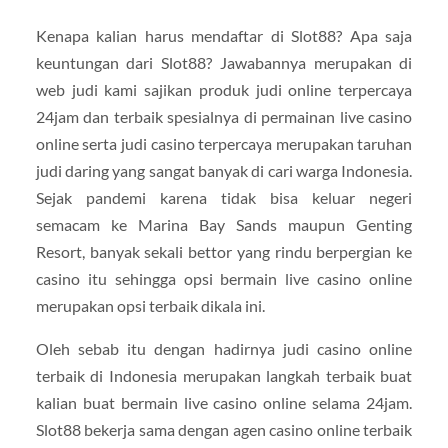
Kenapa kalian harus mendaftar di Slot88? Apa saja
keuntungan dari Slot88? Jawabannya merupakan di
web judi kami sajikan produk judi online terpercaya
24jam dan terbaik spesialnya di permainan live casino
online serta judi casino terpercaya merupakan taruhan
judi daring yang sangat banyak di cari warga Indonesia.
Sejak pandemi karena tidak bisa keluar negeri
semacam ke Marina Bay Sands maupun Genting
Resort, banyak sekali bettor yang rindu berpergian ke
casino itu sehingga opsi bermain live casino online
merupakan opsi terbaik dikala ini.
Oleh sebab itu dengan hadirnya judi casino online
terbaik di Indonesia merupakan langkah terbaik buat
kalian buat bermain live casino online selama 24jam.
Slot88 bekerja sama dengan agen casino online terbaik