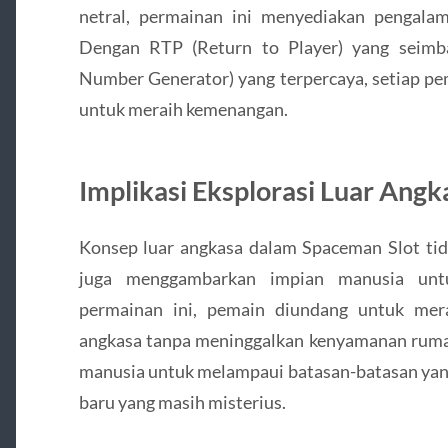
netral, permainan ini menyediakan pengala
Dengan RTP (Return to Player) yang sei
Number Generator) yang terpercaya, setiap p
untuk meraih kemenangan.
Implikasi Eksplorasi Luar Ang
Konsep luar angkasa dalam Spaceman Slot tida
juga menggambarkan impian manusia untu
permainan ini, pemain diundang untuk mera
angkasa tanpa meninggalkan kenyamanan rumah
manusia untuk melampaui batasan-batasan yan
baru yang masih misterius.