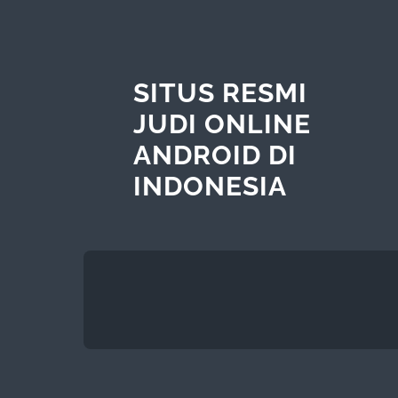
SITUS RESMI
JUDI ONLINE
ANDROID DI
INDONESIA