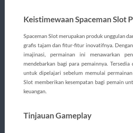
Keistimewaan Spaceman Slot 
Spaceman Slot merupakan produk unggulan dari
grafis tajam dan fitur-fitur inovatifnya. Den
imajinasi, permainan ini menawarkan pe
mendebarkan bagi para pemainnya. Tersedia
untuk dipelajari sebelum memulai permaina
Slot memberikan kesempatan bagi pemain unt
keuangan.
Tinjauan Gameplay