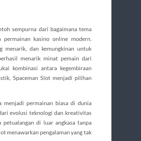
ontoh sempurna dari bagaimana tema
m permainan kasino online modern.
ang menarik, dan kemungkinan untuk
erhasil menarik minat pemain dari
ukai kombinasi antara kegembiraan
stik, Spaceman Slot menjadi pilihan
a menjadi permainan biasa di dunia
dari evolusi teknologi dan kreativitas
n petualangan di luar angkasa tanpa
lot menawarkan pengalaman yang tak