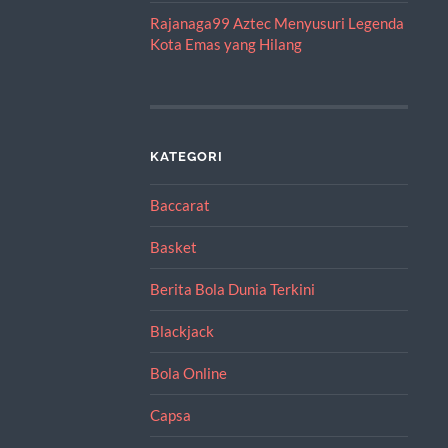
Rajanaga99 Aztec Menyusuri Legenda
Kota Emas yang Hilang
KATEGORI
Baccarat
Basket
Berita Bola Dunia Terkini
Blackjack
Bola Online
Capsa