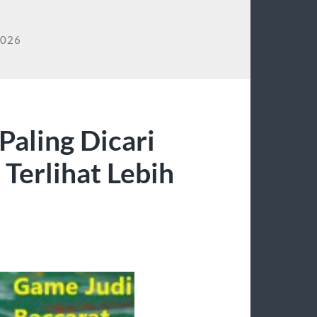
2026
Paling Dicari
Terlihat Lebih