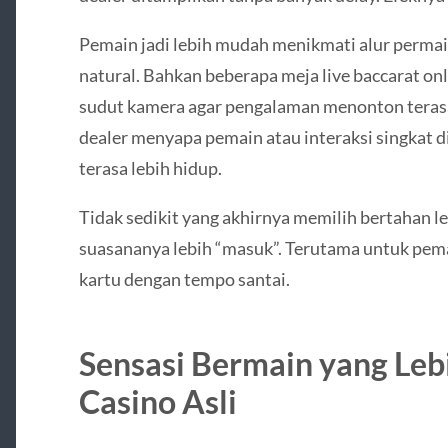
Pemain jadi lebih mudah menikmati alur permai
natural. Bahkan beberapa meja live baccarat o
sudut kamera agar pengalaman menonton terasa l
dealer menyapa pemain atau interaksi singkat 
terasa lebih hidup.
Tidak sedikit yang akhirnya memilih bertahan le
suasananya lebih “masuk”. Terutama untuk pe
kartu dengan tempo santai.
Sensasi Bermain yang Le
Casino Asli