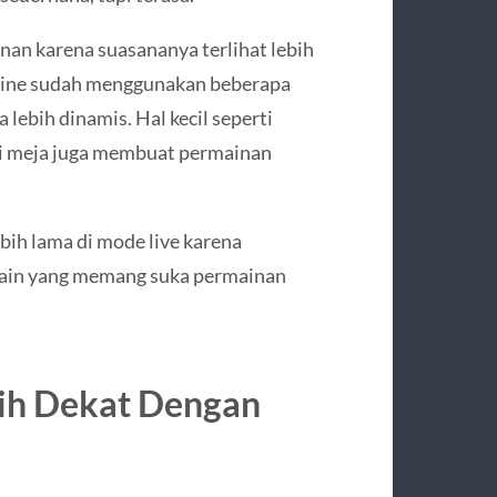
nan karena suasananya terlihat lebih
nline sudah menggunakan beberapa
ebih dinamis. Hal kecil seperti
di meja juga membuat permainan
bih lama di mode live karena
main yang memang suka permainan
bih Dekat Dengan