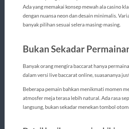
Ada yang memakai konsep mewah ala casino klas
dengan nuansa neon dan desain minimalis. Vari
banyak pilihan sesuai selera masing-masing.
Bukan Sekadar Permaina
Banyak orang mengira baccarat hanya permainan
dalam versi live baccarat online, suasananya jus
Beberapa pemain bahkan menikmati momen men
atmosfer meja terasa lebih natural. Ada rasa 
langsung, bukan sekadar menekan tombol otomat