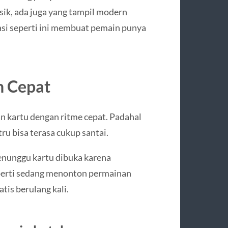
ik, ada juga yang tampil modern
asi seperti ini membuat pemain punya
n Cepat
 kartu dengan ritme cepat. Padahal
tru bisa terasa cukup santai.
unggu kartu dibuka karena
seperti sedang menonton permainan
is berulang kali.