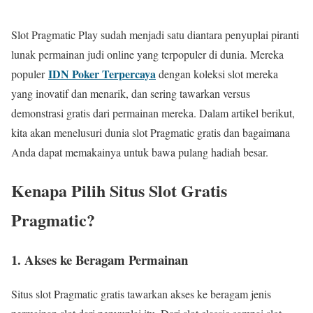
Slot Pragmatic Play sudah menjadi satu diantara penyuplai piranti
lunak permainan judi online yang terpopuler di dunia. Mereka
IDN Poker Terpercaya
populer
dengan koleksi slot mereka
yang inovatif dan menarik, dan sering tawarkan versus
demonstrasi gratis dari permainan mereka. Dalam artikel berikut,
kita akan menelusuri dunia slot Pragmatic gratis dan bagaimana
Anda dapat memakainya untuk bawa pulang hadiah besar.
Kenapa Pilih Situs Slot Gratis
Pragmatic?
1. Akses ke Beragam Permainan
Situs slot Pragmatic gratis tawarkan akses ke beragam jenis