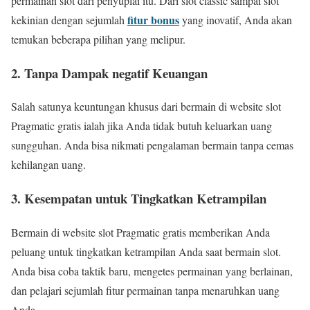
permainan slot dari penyuplai itu. Dari slot classic sampai slot
fitur bonus
kekinian dengan sejumlah
yang inovatif, Anda akan
temukan beberapa pilihan yang melipur.
2. Tanpa Dampak negatif Keuangan
Salah satunya keuntungan khusus dari bermain di website slot
Pragmatic gratis ialah jika Anda tidak butuh keluarkan uang
sungguhan. Anda bisa nikmati pengalaman bermain tanpa cemas
kehilangan uang.
3. Kesempatan untuk Tingkatkan Ketrampilan
Bermain di website slot Pragmatic gratis memberikan Anda
peluang untuk tingkatkan ketrampilan Anda saat bermain slot.
Anda bisa coba taktik baru, mengetes permainan yang berlainan,
dan pelajari sejumlah fitur permainan tanpa menaruhkan uang
Anda.