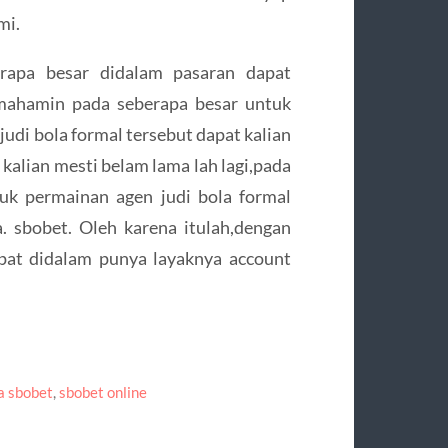
mi.
apa besar didalam pasaran dapat
mahamin pada seberapa besar untuk
udi bola formal tersebut dapat kalian
kalian mesti belam lama lah lagi,pada
uk permainan agen judi bola formal
. sbobet. Oleh karena itulah,dengan
pat didalam punya layaknya account
la sbobet
,
sbobet online