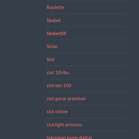
Roulette
Sbobet
Sbobet88
Sicbo
Slot
slot 10ribu
slot bet 100
slot gacor premium
slot online
starlight princess
teknologi game digital