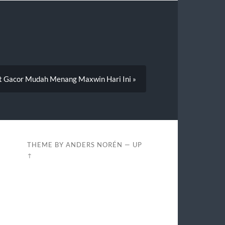
ot Gacor Mudah Menang Maxwin Hari Ini »
THEME BY
ANDERS NORÉN
—
UP
↑