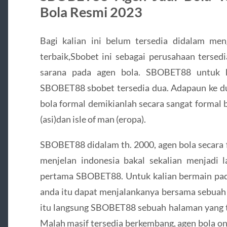
Bola Resmi 2023
Bagi kalian ini belum tersedia didalam m
terbaik,Sbobet ini sebagai perusahaan terse
sarana pada agen bola. SBOBET88 untuk k
SBOBET88 sbobet tersedia dua. Adapaun ke 
bola formal demikianlah secara sangat formal 
(asi)dan isle of man (eropa).
SBOBET88 didalam th. 2000, agen bola secara 
menjelan indonesia bakal sekalian menjadi 
pertama SBOBET88. Untuk kalian bermain p
anda itu dapat menjalankanya bersama sebuah 
itu langsung SBOBET88 sebuah halaman yang te
Malah masif tersedia berkembang, agen bola o