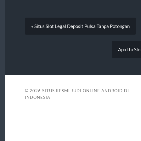
« Situs Slot Legal Deposit Pulsa Tanpa Potongan
Apa Itu Sl
© 2026
SITUS RESMI JUDI ONLINE ANDROID DI
INDONESIA