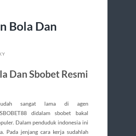
n Bola Dan
KY
a Dan Sbobet Resmi
sudah sangat lama di agen
BOBET88 didalam sbobet bakal
puler. Dalam penduduk indonesia ini
a. Pada jenjang cara kerja sudahlah