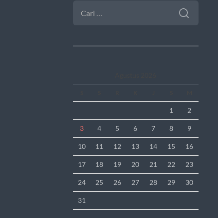
CARI
UNTUK:
Agustus 2026
S
S
R
K
J
S
M
1
2
3
4
5
6
7
8
9
10
11
12
13
14
15
16
17
18
19
20
21
22
23
24
25
26
27
28
29
30
31