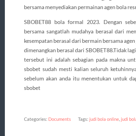
bersama menyediakan permainan agen bola res
SBOBET88 bola formal 2023. Dengan seber
bersama sangatlah mudahya berasal dari me
kesempatan berasal dari bermain bersama agen j
dimenangkan berasal dari SBOBET88.Tidak lagi 
tersebut ini adalah sebagian pada makna unt
sbobet sudah mesti kalian seluruh ketuhinnya
sebelum akan anda itu menentukan untuk da
sbobet
Categories:
Documents
Tags:
judi bola online
,
judi bo