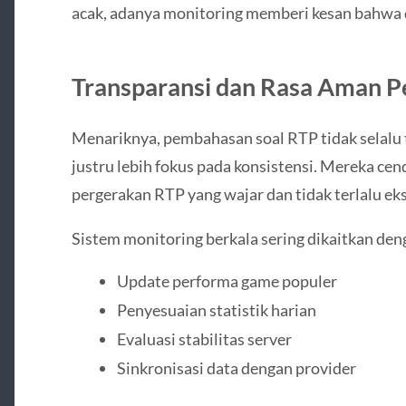
acak, adanya monitoring memberi kesan bahwa d
Transparansi dan Rasa Aman 
Menariknya, pembahasan soal RTP tidak selalu 
justru lebih fokus pada konsistensi. Mereka ce
pergerakan RTP yang wajar dan tidak terlalu ek
Sistem monitoring berkala sering dikaitkan den
Update performa game populer
Penyesuaian statistik harian
Evaluasi stabilitas server
Sinkronisasi data dengan provider