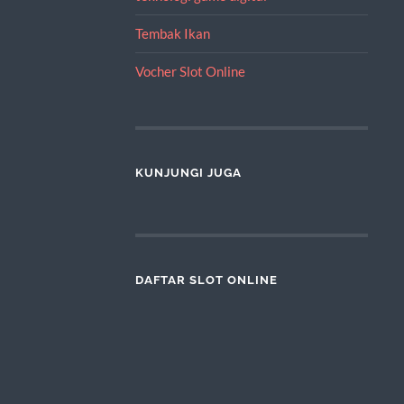
Tembak Ikan
Vocher Slot Online
KUNJUNGI JUGA
DAFTAR SLOT ONLINE