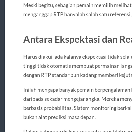
Meski begitu, sebagian pemain memilih melihat
menganggap RTP hanyalah salah satu referensi,
Antara Ekspektasi dan Re
Harus diakui, ada kalanya ekspektasi tidak selal
tinggi tidak otomatis membuat permainan langs
dengan RTP standar pun kadang memberi kejuta
Inilah mengapa banyak pemain berpengalaman
daripada sekadar mengejar angka. Mereka menya
berbasis probabilitas. Sistem monitoring berk
bukan alat prediksi masa depan.
Dalam beberapa diskusi, muncul juga istilah seper