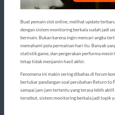
Buat pemain slot online, melihat update terbar
dengan sistem monitoring berkala sudah jadi se
bermain. Bukan karena ingin mencari angka terti
memahami pola permainan hari itu. Banyak yang
statistik game, dan pergerakan performa mesin
tetap tidak menjamin hasil akhir.
Fenomena ini makin sering dibahas di forum kom
bertukar pandangan soal perubahan Return to P
sampai jam-jam tertentu yang terasa lebih aktif
tersebut, sistem monitoring berkala jadi topik 