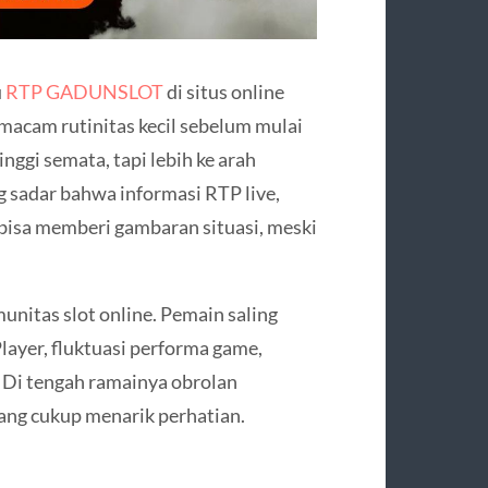
u
RTP GADUNSLOT
di situs online
macam rutinitas kecil sebelum mulai
nggi semata, tapi lebih ke arah
 sadar bahwa informasi RTP live,
 bisa memberi gambaran situasi, meski
unitas slot online. Pemain saling
layer, fluktuasi performa game,
. Di tengah ramainya obrolan
yang cukup menarik perhatian.