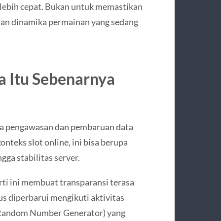
 lebih cepat. Bukan untuk memastikan
an dinamika permainan yang sedang
a Itu Sebenarnya
nya pengawasan dan pembaruan data
nteks slot online, ini bisa berupa
gga stabilitas server.
i ini membuat transparansi terasa
erus diperbarui mengikuti aktivitas
(Random Number Generator) yang