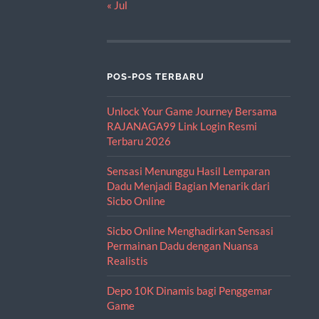
« Jul
POS-POS TERBARU
Unlock Your Game Journey Bersama
RAJANAGA99 Link Login Resmi
Terbaru 2026
Sensasi Menunggu Hasil Lemparan
Dadu Menjadi Bagian Menarik dari
Sicbo Online
Sicbo Online Menghadirkan Sensasi
Permainan Dadu dengan Nuansa
Realistis
Depo 10K Dinamis bagi Penggemar
Game