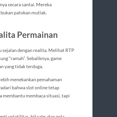
nya secara santai. Mereka
 bukan patokan mutlak.
alita Permainan
u sejalan dengan realita. Melihat RTP
ung “ramah”. Sebaliknya, game
n yang tidak terduga.
 lebih menekankan pemahaman
dari bahwa slot online tetap
ala membantu membaca situasi, tapi
ti volatilitas, hit rate, dan pola